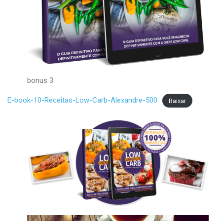
bonus 3
E-book-10-Receitas-Low-Carb-Alexandre-500
Baixar