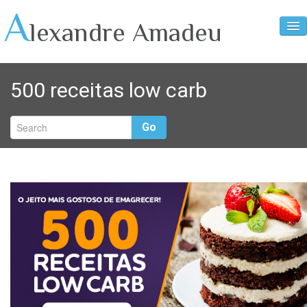
A
lexandre Amadeu
Início
500 receitas low carb
Quem é Alexandre Amadeu?
Super Dicas!!!
Go
Vídeos