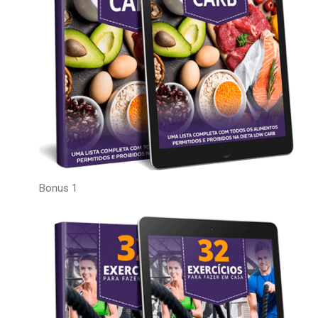
Bonus 1